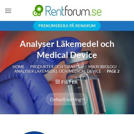
Skip
to
content
PRENUMERERA PÅ RENARUM
Analyser Läkemedel och
Medical Device
HOME
/
PRODUKTER OCH TJÄNSTER
/
MIKROBIOLOGI
/
ANALYSER LÄKEMEDEL OCH MEDICAL DEVICE
/
PAGE 2
FILTER