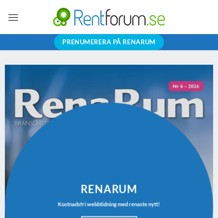
Skip
to
content
PRENUMERERA PÅ RENARUM
RENARUM
Kostnadsfri webbtidning med renaste nytt!