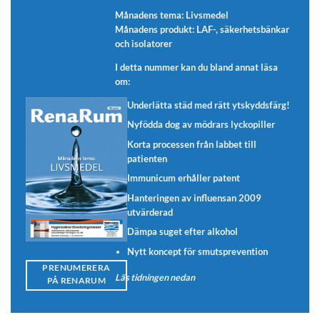
Månadens tema: Livsmedel
Månadens produkt: LAF-, säkerhetsbänkar
och isolatorer
I detta nummer kan du bland annat läsa
om:
Underlätta städ med rätt ytskyddsfärg!
Nyfödda dog av mödrars lyckopiller
Korta processen från labbet till
patienten
Immunicum erhåller patent
Hanteringen av influensan 2009
utvärderad
Dämpa suget efter alkohol
Nytt koncept för smutsprevention
PRENUMERERA
Läs tidningen nedan
PÅ RENARUM