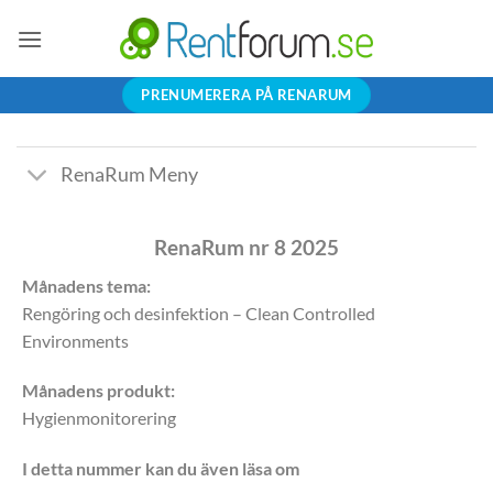
Skip
to
content
PRENUMERERA PÅ RENARUM
RenaRum Meny
RenaRum nr 8 2025
Månadens tema
:
Rengöring och desinfektion – Clean Controlled
Environments
Månadens produkt:
Hygienmonitorering
I detta nummer kan du även läsa om