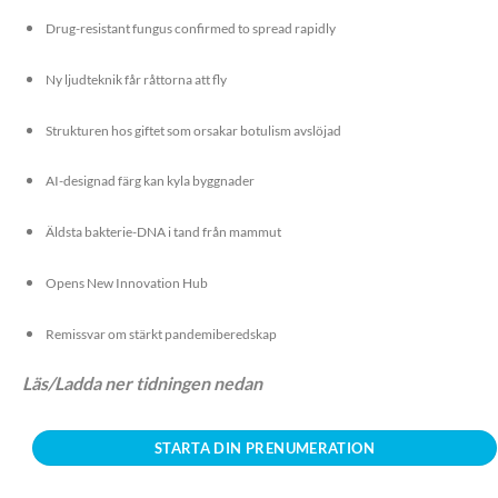
Drug-resistant fungus confirmed to spread rapidly
Ny ljudteknik får råttorna att fly
Strukturen hos giftet som orsakar botulism avslöjad
AI-designad färg kan kyla byggnader
Äldsta bakterie-DNA i tand från mammut
Opens New Innovation Hub
Remissvar om stärkt pandemiberedskap
Läs/Ladda ner tidningen nedan
STARTA DIN PRENUMERATION