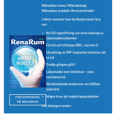
Månadens tema: Mikrobiologi
Månadens produkt: Renrumskläder
I detta nummer kan du bland annat läsa
om:
Ny EU-lagstiftning om övervakning av
läkemedelssäkerhet
Förstå och tillämpa BRC, version 6
Utredning av PIP-implantat kommer att
ta tid
Tredje gången gillt!
Läkemedel mot infektion – utan
resistensrisk
Världsledande konferens om hållbar
sjukvård
Högre krav på rengöringsprodukter
PRENUMERERA
PÅ RENARUM
Läs tidningen nedan