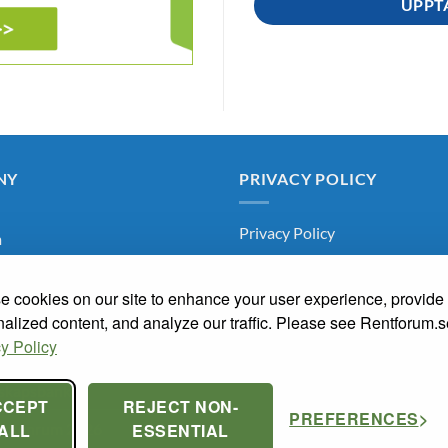
UPPT
NY
PRIVACY POLICY
Privacy Policy
m
Oss
 cookies on our site to enhance your user experience, provide
arum
alized content, and analyze our traffic. Please see Rentforum.
y Policy
knaden
skapsbanken
CCEPT
REJECT NON-
PREFERENCES
ALL
ESSENTIAL
a Renrum 2026