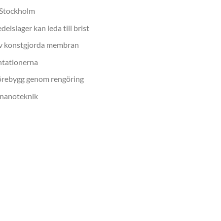
 Stockholm
elslager kan leda till brist
v konstgjorda membran
ntationerna
förebygg genom rengöring
nanoteknik