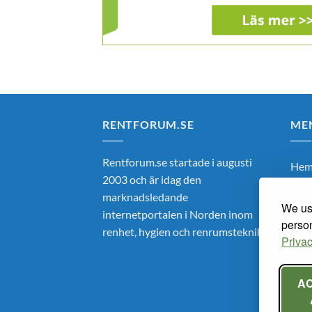
RENTFORUM.SE
ME
Rentforum.se startade i augusti
He
2003 och är idag den
Om 
marknadsledande
We use
internetportalen i Norden inom
Ren
person
renhet, hygien och renrumsteknik.
Privac
Mar
Kun
A
Tem