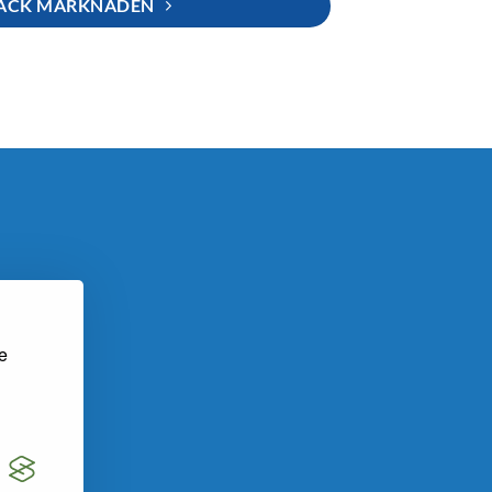
ÄCK MARKNADEN
se