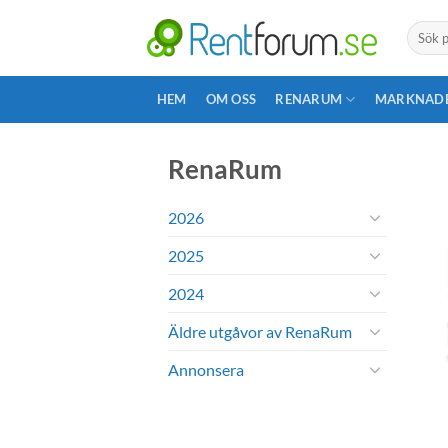
Skip
Search
to
for:
content
HEM
OM OSS
RENARUM
MARKNAD
RenaRum
2026
2025
2024
Äldre utgåvor av RenaRum
Annonsera