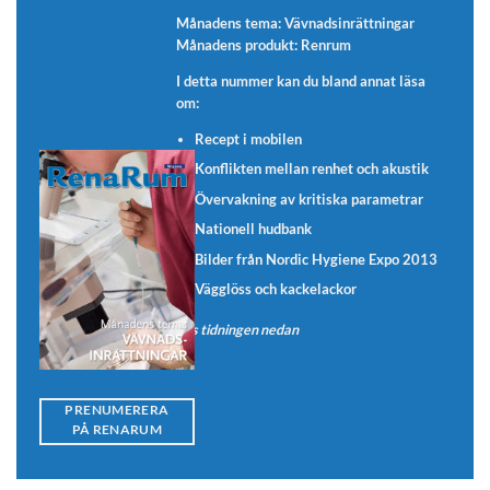
Månadens tema: Vävnadsinrättningar
Månadens produkt: Renrum
I detta nummer kan du bland annat läsa
om:
Recept i mobilen
Konflikten mellan renhet och akustik
Övervakning av kritiska parametrar
Nationell hudbank
Bilder från Nordic Hygiene Expo 2013
Vägglöss och kackelackor
Läs tidningen nedan
PRENUMERERA
PÅ RENARUM