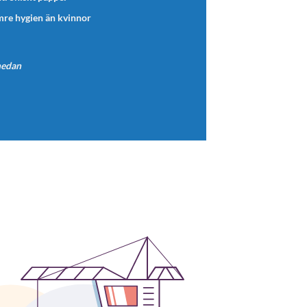
re hygien än kvinnor
nedan