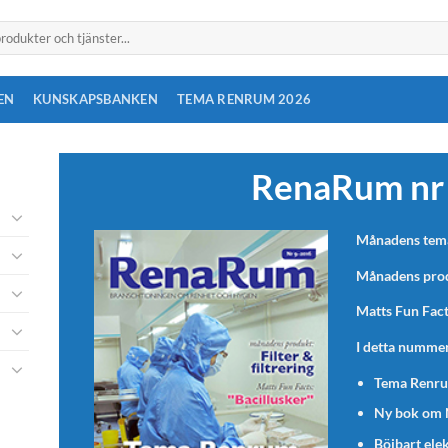
EN
KUNSKAPSBANKEN
TEMA RENRUM 2026
RenaRum nr
Månadens tem
Månadens produ
Matts Fun Fact
I detta nummer
Tema Renr
Ny bok om
Böjbart ele