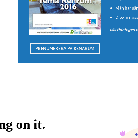
Män har säm
Dioxin i ägg
Läs tidningen 
PRENUMERERA PÅ RENARUM