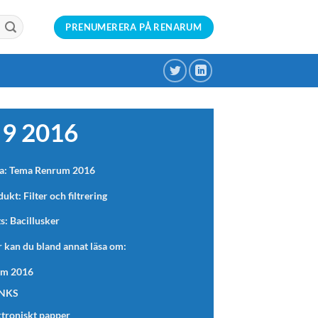
PRENUMERERA PÅ RENARUM
 9 2016
a: Tema Renrum 2016
kt: Filter och filtrering
s: Bacillusker
 kan du bland annat läsa om:
um 2016
 NKS
ktroniskt papper