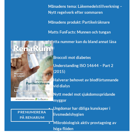
Månadens tema: Läkemedelstillverkning –
Nytt regelverk efter sommaren
Månadens produkt: Partikelräknare
Matts FunFacts: Munnen och tungan
I detta nummer kan du bland annat läsa
om:
Broccoli mot diabetes
Understanding ISO 14644 – Part 2
(2015)
Halverar behovet av blodförtunnande
vid dialys
Nytt medel mot sjukdomsspridande
myggor
Ungdomar har dåliga kunskaper i
PRENUMERERA
livsmedelshygien
PÅ RENARUM
Mikrobiologisk aktiv provtagning av
höga flöden