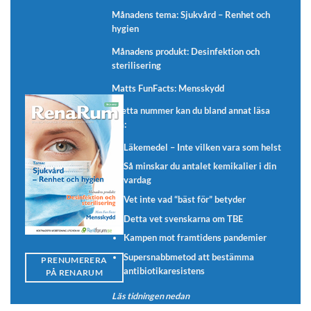
Månadens tema: Sjukvård – Renhet och
hygien
Månadens produkt: Desinfektion och
sterilisering
Matts FunFacts: Mensskydd
I detta nummer kan du bland annat läsa
om:
Läkemedel – Inte vilken vara som helst
Så minskar du antalet kemikalier i din
vardag
Vet inte vad “bäst för” betyder
Detta vet svenskarna om TBE
Kampen mot framtidens pandemier
Supersnabbmetod att bestämma
PRENUMERERA
antibiotikaresistens
PÅ RENARUM
Läs tidningen nedan