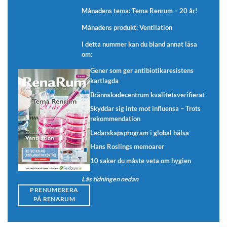
Månadens tema: Tema Renrum – 20 år!
Månadens produkt: Ventilation
I detta nummer kan du bland annat läsa
om:
Gener som ger antibiotikaresistens
kartlagda
Brännskadecentrum kvalitetsverifierat
Skyddar sig inte mot influensa – Trots
rekommendation
Ledarskapsprogram i global hälsa
Hans Roslings memoarer
10 saker du måste veta om hygien
Läs tidningen nedan
PRENUMERERA
PÅ RENARUM