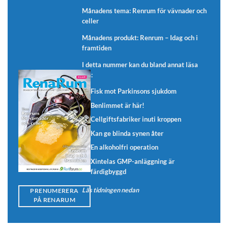
Månadens tema: Renrum för vävnader och
celler
Månadens produkt: Renrum – Idag och i
framtiden
I detta nummer kan du bland annat läsa
om:
Fisk mot Parkinsons sjukdom
Benlimmet är här!
Cellgiftsfabriker inuti kroppen
Kan ge blinda synen åter
En alkoholfri operation
Xintelas GMP-anläggning är
färdigbyggd
Läs tidningen nedan
PRENUMERERA
PÅ RENARUM