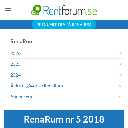
Skip
to
content
PRENUMERERA PÅ RENARUM
RenaRum
2026
2025
2024
Äldre utgåvor av RenaRum
Annonsera
RenaRum nr 5 2018