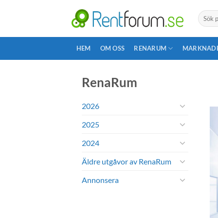
Skip
Search
to
for:
content
HEM
OM OSS
RENARUM
MARKNAD
RenaRum
2026
2025
2024
Äldre utgåvor av RenaRum
Annonsera