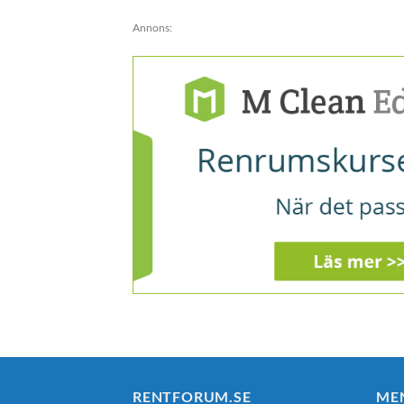
Annons:
RENTFORUM.SE
ME