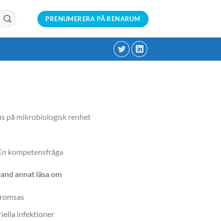
PRENUMERERA PÅ RENARUM
s på mikrobiologisk renhet
 En kompetensfråga
land annat läsa om
bromsas
ella infektioner