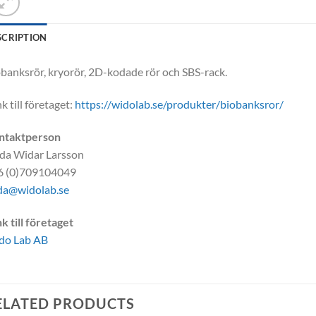
SCRIPTION
banksrör, kryorör, 2D-kodade rör och SBS-rack.
k till företaget:
https://widolab.se/produkter/biobanksror/
ntaktperson
da Widar Larsson
6 (0)709104049
da@widolab.se
k till företaget
do Lab AB
ELATED PRODUCTS