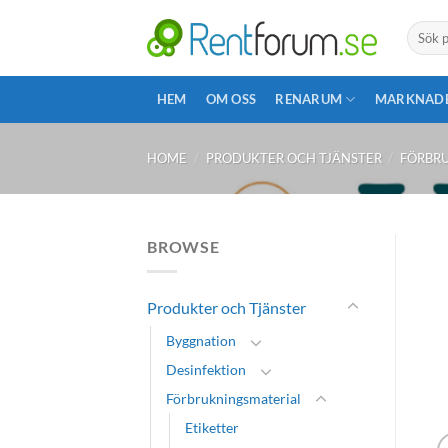
Skip
Search
to
for:
content
HEM
OM OSS
RENARUM
MARKNAD
HOME
/
PRODUKTER OCH TJÄNSTER
/
FÖRBR
BROWSE
Produkter och Tjänster
Byggnation
Desinfektion
Förbrukningsmaterial
Etiketter