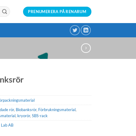
PRENUMERERA PÅ RENARUM
nksrör
örpackningsmaterial
dade rör
,
Biobanksrör
,
Förbrukningsmaterial
,
smaterial
,
kryorör
,
SBS-rack
 Lab AB