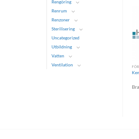
Rengöring
Renrum
Renzoner
Sterilisering
Uncategorized
Utbildning
Vatten
Ventilation
LABORATORIER
FÖRPACKNINGSMATERIAL
FÖR
Förbrukningsmaterial
Påsar
Kem
Brand:
Holm & Halby A/S
Brand:
Holm & Halby A/S
Br