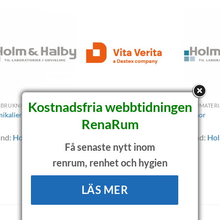
Kostnadsfria webbtidningen
BRUKNINGSKEMIKALIER
SKRIVMATERIAL
SKRIVMATERI
Skrivarpapper och
ikalier
Pennor
RenaRum
kopieringspapper för
renrum
and:
Holm & Halby A/S
Brand:
Hol
Få senaste nytt inom
Brand:
Vita Verita AB
renrum, renhet och hygien
LÄS MER