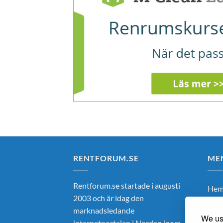
RENTFORUM.SE
ME
Rentforum.se startade i augusti
He
2003 och är idag den
Om 
marknadsledande
We use
internetportalen i Norden inom