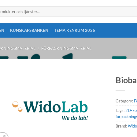
EN
KUNSKAPSBANKEN
TEMA RENRUM 2026
UKNINGSMATERIAL
/
FÖRPACKNINGSMATERIAL
Bioba
Category:
F
Tags:
2D-ko
förpackning
Brand:
Wido