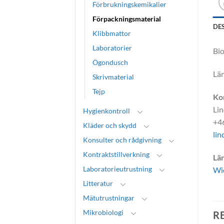
Förbrukningskemikalier
Förpackningsmaterial
DE
Klibbmattor
Laboratorier
Bio
Ögondusch
Län
Skrivmaterial
Tejp
Ko
Lin
Hygienkontroll
+4
Kläder och skydd
lin
Konsulter och rådgivning
Kontraktstillverkning
Län
Laboratorieutrustning
Wi
Litteratur
Mätutrustningar
Mikrobiologi
R