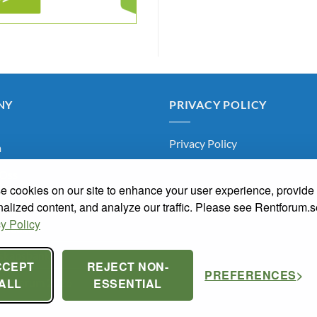
NY
PRIVACY POLICY
Privacy Policy
m
Oss
 cookies on our site to enhance your user experience, provide
arum
alized content, and analyze our traffic. Please see Rentforum.
y Policy
knaden
skapsbanken
CCEPT
REJECT NON-
PREFERENCES
a Renrum 2026
ALL
ESSENTIAL