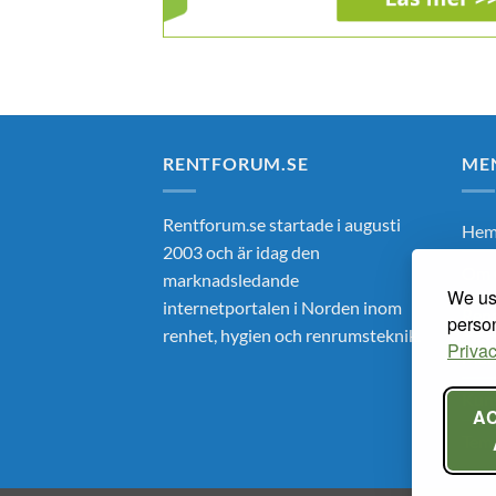
RENTFORUM.SE
ME
Rentforum.se startade i augusti
He
2003 och är idag den
Om 
marknadsledande
We use
internetportalen i Norden inom
Ren
person
renhet, hygien och renrumsteknik.
Privac
Mar
Kun
A
Tem