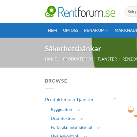
Skip
Search
to
for:
content
HEM
OM OSS
RENARUM
MARKNAD
Säkerhetsbänkar
HOME
/
PRODUKTER OCH TJÄNSTER
/
RENZO
BROWSE
Produkter och Tjänster
Byggnation
Desinfektion
Förbrukningsmaterial
Hygienkontroll