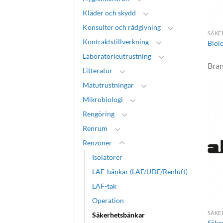
Kläder och skydd
Konsulter och rådgivning
SÄKE
Kontraktstillverkning
Biol
Laboratorieutrustning
Bra
Litteratur
Mätutrustningar
Mikrobiologi
Rengöring
Renrum
Renzoner
Isolatorer
LAF-bänkar (LAF/UDF/Renluft)
LAF-tak
Operation
SÄKE
Säkerhetsbänkar
Säke