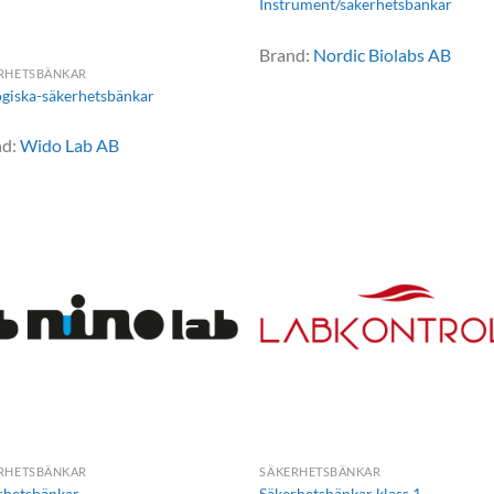
Instrument/säkerhetsbänkar
Brand:
Nordic Biolabs AB
RHETSBÄNKAR
ogiska-säkerhetsbänkar
nd:
Wido Lab AB
RHETSBÄNKAR
SÄKERHETSBÄNKAR
rhetsbänkar
Säkerhetsbänkar klass 1