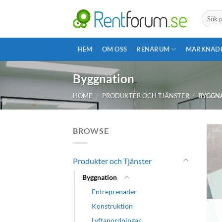
Skip
Search
to
for:
content
HEM
OM OSS
RENARUM
MARKNAD
Byggnation
HOME
/
PRODUKTER OCH TJÄNSTER
/
BYGGN
BROWSE
Produkter och Tjänster
Byggnation
Entreprenader
Konstruktion
Lyftanordningar