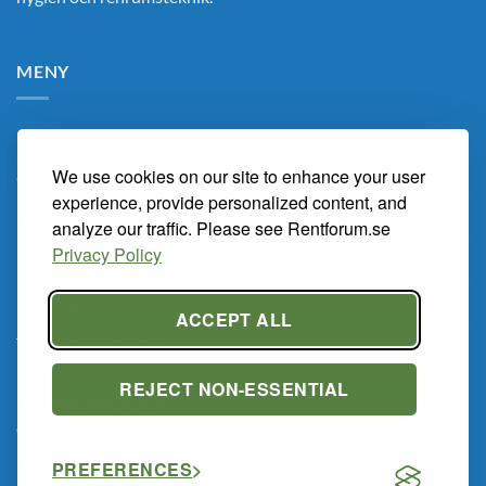
MENY
Hem
We use cookies on our site to enhance your user
Om Oss
experience, provide personalized content, and
Renarum
analyze our traffic. Please see Rentforum.se
Privacy Policy
Marknaden
Kunskapsbanken
ACCEPT ALL
Tema Renrum 2026
REJECT NON-ESSENTIAL
PRIVACY POLICY
Privacy Policy
PREFERENCES