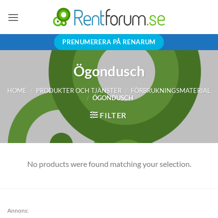
Skip
to
content
PRENUMERERA PÅ RENARUM
Ögondusch
HOME
/
PRODUKTER OCH TJÄNSTER
/
FÖRBRUKNINGSMATERIAL
/
ÖGONDUSCH
FILTER
No products were found matching your selection.
Annons: