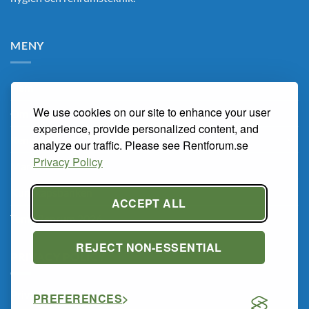
MENY
Hem
We use cookies on our site to enhance your user
Om Oss
experience, provide personalized content, and
Renarum
analyze our traffic. Please see Rentforum.se
Privacy Policy
Marknaden
Kunskapsbanken
ACCEPT ALL
Tema Renrum 2026
REJECT NON-ESSENTIAL
PRIVACY POLICY
Privacy Policy
PREFERENCES