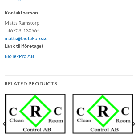
Kontaktperson
Matts Ramstorp
+46708-130565
matts@biotekpro.se
Länk till företaget
BioTekPro AB
RELATED PRODUCTS