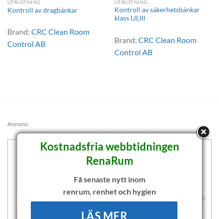
UTRUSTNING
UTRUSTNING
Kontroll av säkerhetsbänkar
Kontroll av dragbänkar
klass I,II,III
Brand:
CRC Clean Room
Brand:
CRC Clean Room
Control AB
Control AB
Annons:
Kostnadsfria webbtidningen
RenaRum
Få senaste nytt inom
renrum, renhet och hygien
LÄS MER