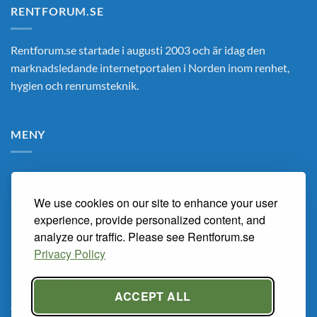
RENTFORUM.SE
Rentforum.se startade i augusti 2003 och är idag den
marknadsledande internetportalen i Norden inom renhet,
hygien och renrumsteknik.
MENY
Hem
We use cookies on our site to enhance your user
Om Oss
experience, provide personalized content, and
Renarum
analyze our traffic. Please see Rentforum.se
Privacy Policy
Marknaden
Kunskapsbanken
ACCEPT ALL
Tema Renrum 2026