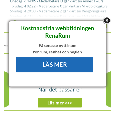
Kostnadsfria webbtidningen
RenaRum
Få senaste nytt inom
Annons:
renrum, renhet och hygien
LÄS MER