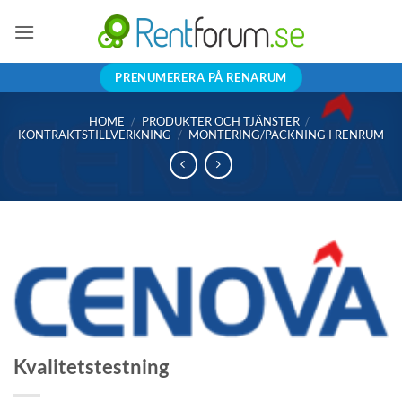
Skip
to
content
PRENUMERERA PÅ RENARUM
HOME
/
PRODUKTER OCH TJÄNSTER
/
KONTRAKTSTILLVERKNING
/
MONTERING/PACKNING I RENRUM
Kvalitetstestning