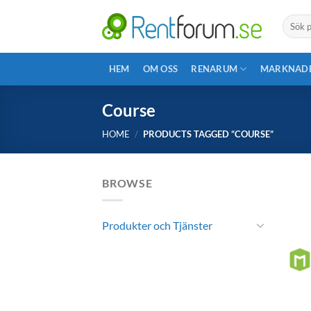
Skip
Search
to
for:
content
HEM
OM OSS
RENARUM
MARKNAD
Course
HOME
/
PRODUCTS TAGGED “COURSE”
BROWSE
Produkter och Tjänster