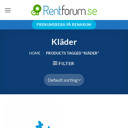
Skip
to
content
PRENUMERERA PÅ RENARUM
KIäder
HOME
/
PRODUCTS TAGGED “KIÄDER”
FILTER