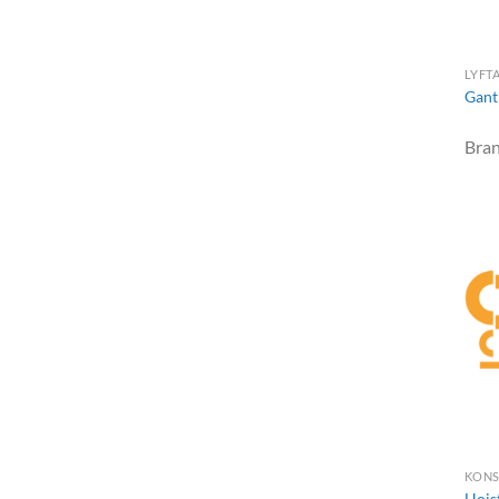
LYFT
Gant
Bra
KONS
Hois