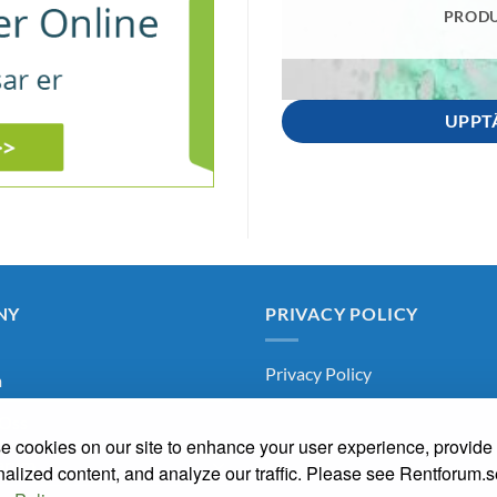
PRODU
UPPT
NY
PRIVACY POLICY
Privacy Policy
m
Oss
 cookies on our site to enhance your user experience, provide
arum
alized content, and analyze our traffic. Please see Rentforum.