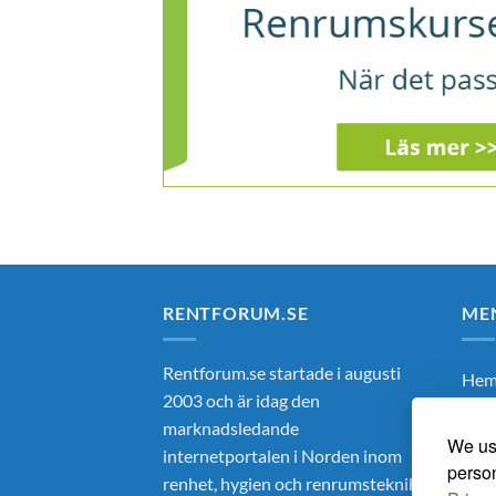
RENTFORUM.SE
ME
Rentforum.se startade i augusti
He
2003 och är idag den
Om 
marknadsledande
We use
internetportalen i Norden inom
Ren
person
renhet, hygien och renrumsteknik.