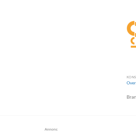
KONS
Over
Bra
Annons: