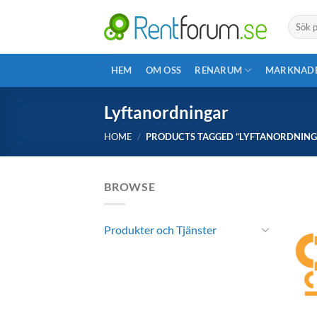
Skip
Search
to
for:
content
HEM
OM OSS
RENARUM
MARKNAD
Lyftanordningar
HOME
/
PRODUCTS TAGGED “LYFTANORDNING
BROWSE
Produkter och Tjänster