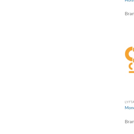
Bra
LYFT
Mono
Bra