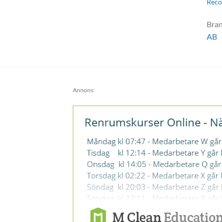
Reco
Bra
AB
Annons: