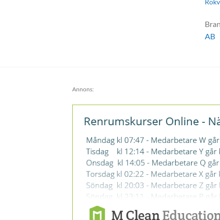
Rökv
Bra
AB
Annons: