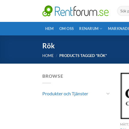
Skip
Search
to
for:
content
HEM
OM OSS
RENARUM
MARKNAD
Rök
HOME
/
PRODUCTS TAGGED “RÖK”
BROWSE
Produkter och Tjänster
MÄTT