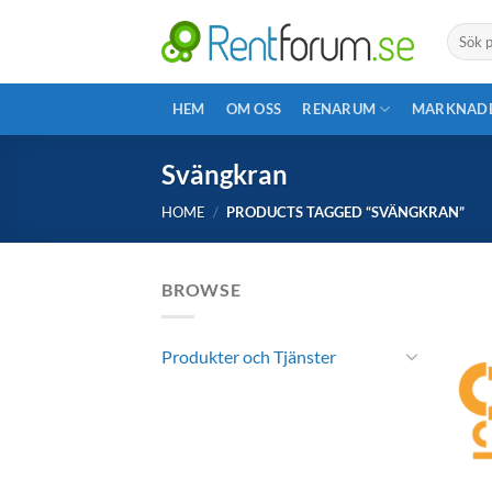
Skip
Search
to
for:
content
HEM
OM OSS
RENARUM
MARKNAD
Svängkran
HOME
/
PRODUCTS TAGGED “SVÄNGKRAN”
BROWSE
Produkter och Tjänster