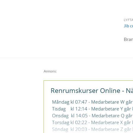
LYFT
Jib c
Bra
Annons: