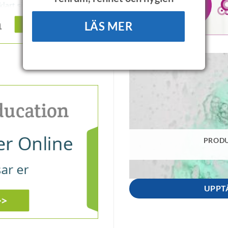
LÄS MER
PRODU
UPPT