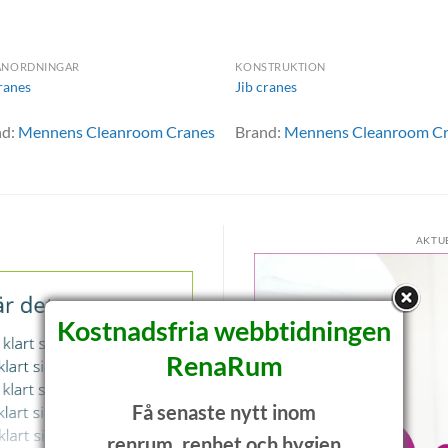
ANORDNINGAR
KONSTRUKTION
ranes
Jib cranes
nd:
Mennens Cleanroom Cranes
Brand:
Mennens Cleanroom C
AKTU
Kostnadsfria webbtidningen
RenaRum
Få senaste nytt inom
renrum, renhet och hygien