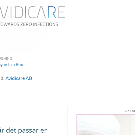
RENING
gon In a Box
nd:
Avidicare AB
AKTU