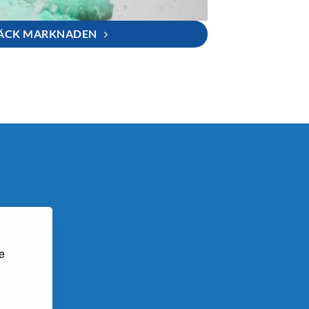
ÄCK MARKNADEN
se