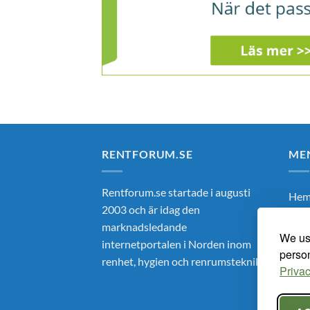
RENTFORUM.SE
ME
Rentforum.se startade i augusti
He
2003 och är idag den
Om 
marknadsledande
We use
internetportalen i Norden inom
Ren
person
renhet, hygien och renrumsteknik.
Privac
Mar
Kun