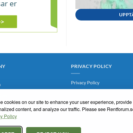
UPPT
NY
PRIVACY POLICY
Privacy Policy
m
Oss
 cookies on our site to enhance your user experience, provide
arum
alized content, and analyze our traffic. Please see Rentforum.
y Policy
knaden
skapsbanken