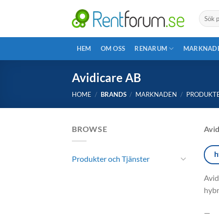
Skip
Search
to
for:
content
HEM
OM OSS
RENARUM
MARKNAD
Avidicare AB
HOME
/
BRANDS
/
MARKNADEN
/
PRODUKTE
BROWSE
Avid
h
Produkter och Tjänster
Avid
hybr
—