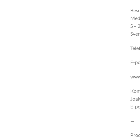
Besö
Medi
S – 
Sver
Tele
E-po
ww
Kon
Joak
E-po
—
Prod