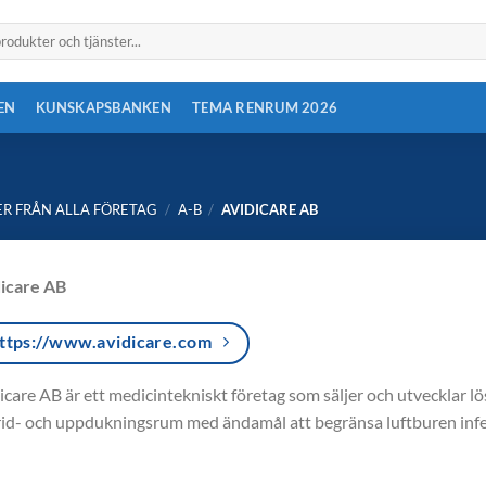
EN
KUNSKAPSBANKEN
TEMA RENRUM 2026
R FRÅN ALLA FÖRETAG
/
A-B
/
AVIDICARE AB
icare AB
ttps://www.avidicare.com
icare AB är ett medicintekniskt företag som säljer och utvecklar lö
id- och uppdukningsrum med ändamål att begränsa luftburen infe