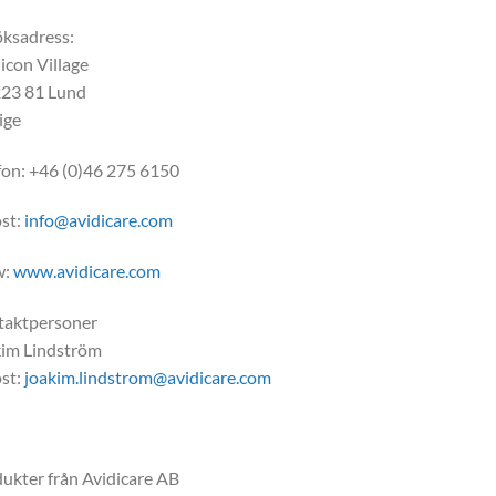
ksadress:
con Village
223 81 Lund
ige
fon: +46 (0)46 275 6150
st:
info@avidicare.com
w:
www.avidicare.com
taktpersoner
im Lindström
st:
joakim.lindstrom@avidicare.com
ukter från Avidicare AB