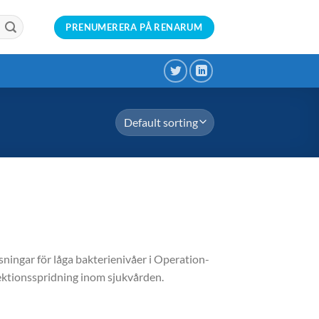
PRENUMERERA PÅ RENARUM
sningar för låga bakterienivåer i Operation-
ktionsspridning inom sjukvården.