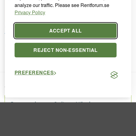
analyze our traffic. Please see Rentforum.se
BÖCKER
Privacy Policy
Att Arbeta i Rena Rum
KLÄDSKYDD RENRUM
Brand:
BioTekPro AB
ACCEPT ALL
Armskydd
Brand:
DuPont Personal
REJECT NON-ESSENTIAL
Protection
PREFERENCES
Annons: