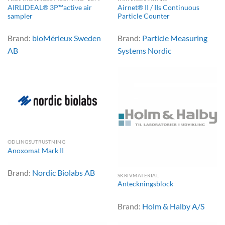
AIRLIDEAL® 3P™active air
Airnet® II / IIs Continuous
sampler
Particle Counter
Brand:
bioMérieux Sweden
Brand:
Particle Measuring
AB
Systems Nordic
ODLINGSUTRUSTNING
Anoxomat Mark II
Brand:
Nordic Biolabs AB
SKRIVMATERIAL
Anteckningsblock
Brand:
Holm & Halby A/S