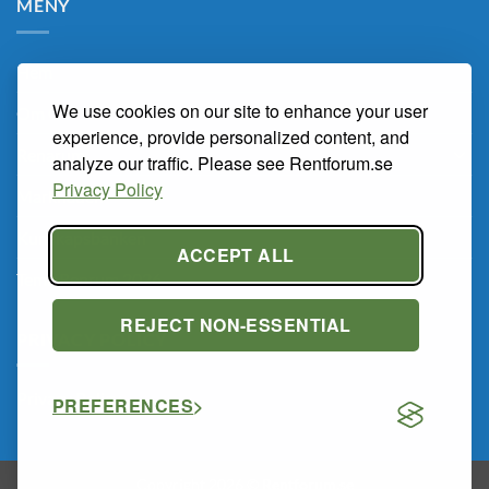
MENY
Hem
We use cookies on our site to enhance your user
Om Oss
experience, provide personalized content, and
Renarum
analyze our traffic. Please see Rentforum.se
Privacy Policy
Marknaden
Kunskapsbanken
ACCEPT ALL
Tema Renrum 2026
REJECT NON-ESSENTIAL
PRIVACY POLICY
Privacy Policy
PREFERENCES
Copyright 2026 ©
Rentforum.se