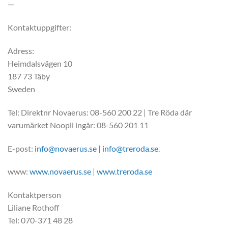
—
Kontaktuppgifter:
Adress:
Heimdalsvägen 10
187 73 Täby
Sweden
Tel: Direktnr Novaerus: 08-560 200 22 | Tre Röda där
varumärket Noopli ingår: 08-560 201 11
E-post:
info@novaerus.se
|
info@treroda.se
.
www:
www.novaerus.se
|
www.treroda.se
Kontaktperson
Liliane Rothoff
Tel: 070-371 48 28