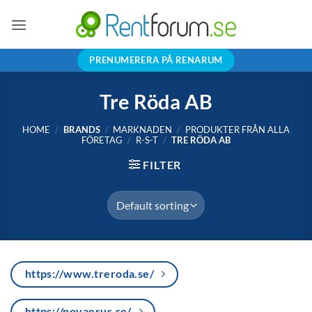
Skip
to
content
PRENUMERERA PÅ RENARUM
Tre Röda AB
HOME
/
BRANDS
/
MARKNADEN
/
PRODUKTER FRÅN ALLA
FÖRETAG
/
R-S-T
/
TRE RÖDA AB
FILTER
https://www.treroda.se/
https://novaerus.se/