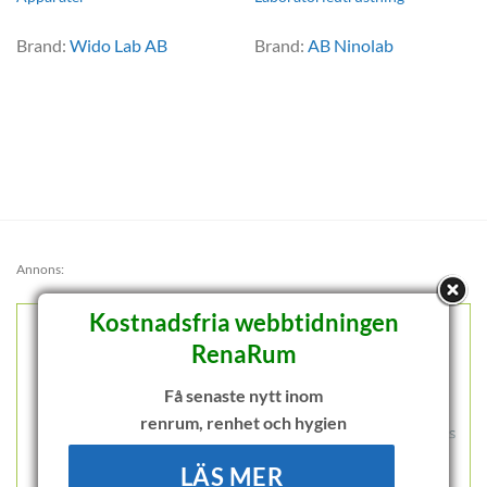
Brand:
Wido Lab AB
Brand:
AB Ninolab
Annons:
Kostnadsfria webbtidningen
RenaRum
Få senaste nytt inom
renrum, renhet och hygien
LÄS MER