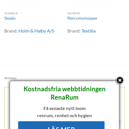
SVABBAR
MOPPAR
Swabs
Renrumsmopper
Brand:
Holm & Halby A/S
Brand:
Textilia
Annons:
Kostnadsfria webbtidningen
RenaRum
Få senaste nytt inom
renrum, renhet och hygien