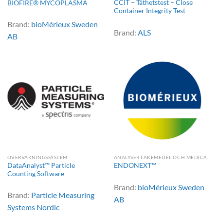
CCIT – Täthetstest – Close
BIOFIRE® MYCOPLASMA
Container Integrity Test
Brand:
bioMérieux Sweden
Brand:
ALS
AB
ÖVERVAKNINGSSYSTEM
ANALYSER LÄKEMEDEL OCH MEDICAL DEVICE
DataAnalyst™ Particle
ENDONEXT™
Counting Software
Brand:
bioMérieux Sweden
Brand:
Particle Measuring
AB
Systems Nordic