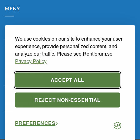
MENY
Hem
We use cookies on our site to enhance your user
Om Oss
experience, provide personalized content, and
Renarum
analyze our traffic. Please see Rentforum.se
Privacy Policy
Marknaden
Kunskapsbanken
ACCEPT ALL
Tema Renrum 2026
REJECT NON-ESSENTIAL
PRIVACY POLICY
Privacy Policy
PREFERENCES