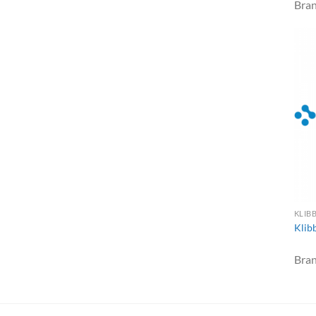
Bra
KLIB
Klib
Bra