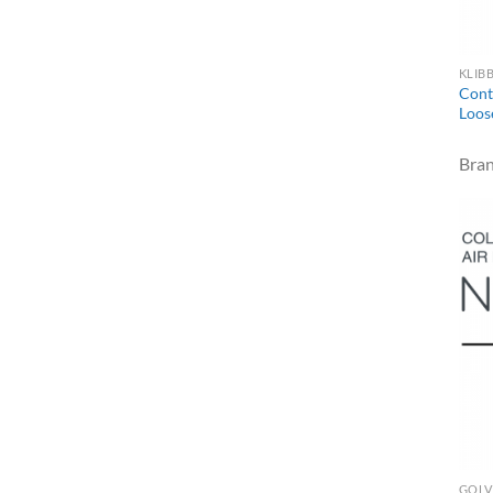
KLIB
Cont
Loos
Bra
GOLV