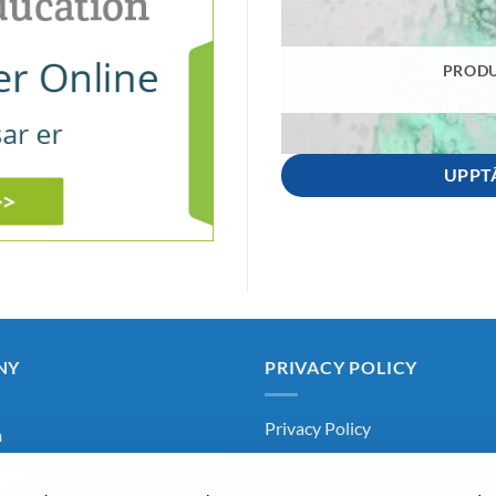
PRODU
UPPT
NY
PRIVACY POLICY
Privacy Policy
m
Oss