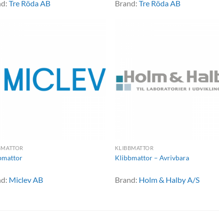
nd:
Tre Röda AB
Brand:
Tre Röda AB
BMATTOR
KLIBBMATTOR
bmattor
Klibbmattor – Avrivbara
nd:
Miclev AB
Brand:
Holm & Halby A/S