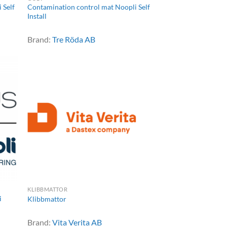
 Self
Contamination control mat Noopli Self
Install
Brand:
Tre Röda AB
KLIBBMATTOR
i
Klibbmattor
Brand:
Vita Verita AB