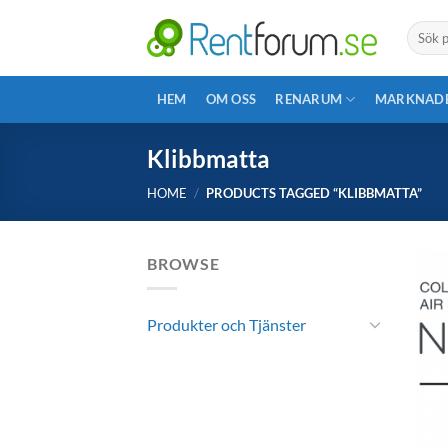
Skip
Search
to
for:
content
HEM
OM OSS
RENARUM
MARKNAD
Klibbmatta
HOME
/
PRODUCTS TAGGED “KLIBBMATTA”
BROWSE
Produkter och Tjänster