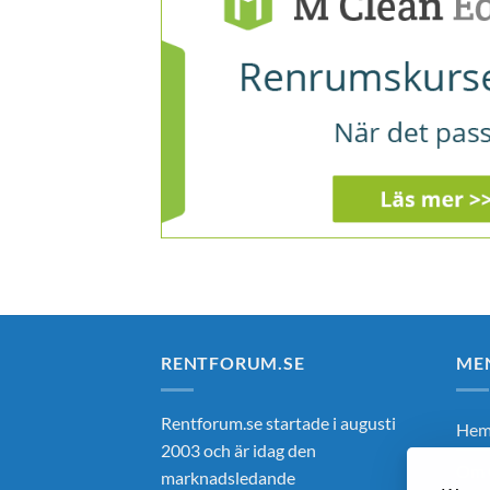
RENTFORUM.SE
ME
Rentforum.se startade i augusti
He
2003 och är idag den
Om 
marknadsledande