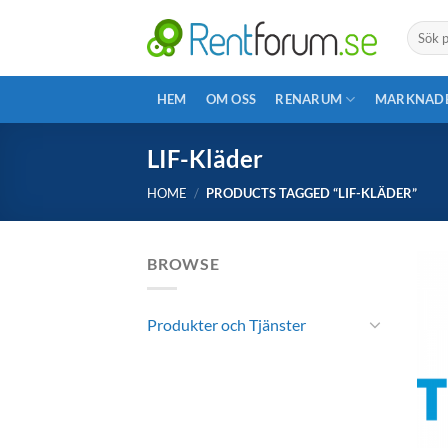
Skip
Search
to
for:
content
HEM
OM OSS
RENARUM
MARKNAD
LIF-Kläder
HOME
/
PRODUCTS TAGGED “LIF-KLÄDER”
BROWSE
Produkter och Tjänster