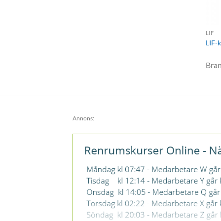
LIF
LIF-
Bra
Annons: