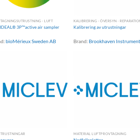
TAGNINGSUTRUSTNING - LUFT
KALIBRERING - ÖVERSYN - REPARATIO
IDEAL® 3P™active air sampler
Kalibrering av utrustningar
nd:
bioMérieux Sweden AB
Brand:
Brookhaven Instrumen
TRUSTNINGAR
MATERIAL LUFTPROVTAGNING
provare
Nedfallsplattor