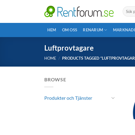
Skip
Search
to
for:
content
HEM
OM OSS
RENARUM
MARKNAD
Luftprovtagare
HOME
/
PRODUCTS TAGGED “LUFTPROVTAGAR
BROWSE
Produkter och Tjänster