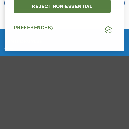
UPPTÄCK MARKNADEN
REJECT NON-ESSENTIAL
PREFERENCES
RENTFORUM.SE
Rentforum.se startade i augusti 2003 och är idag den
marknadsledande internetportalen i Norden inom renhet,
hygien och renrumsteknik.
MENY
Hem
Om Oss