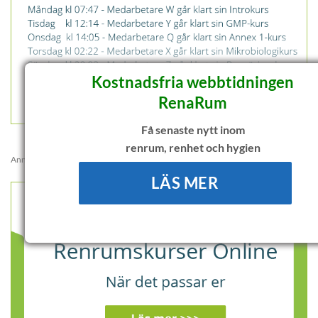
Kostnadsfria webbtidningen
RenaRum
Få senaste nytt inom
renrum, renhet och hygien
Annons:
LÄS MER