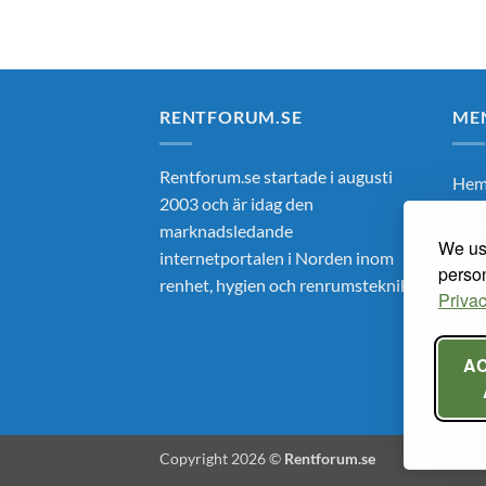
RENTFORUM.SE
ME
Rentforum.se startade i augusti
He
2003 och är idag den
Om 
marknadsledande
We use
internetportalen i Norden inom
Ren
person
renhet, hygien och renrumsteknik.
Privac
Mar
Kun
A
Tem
Copyright 2026 ©
Rentforum.se