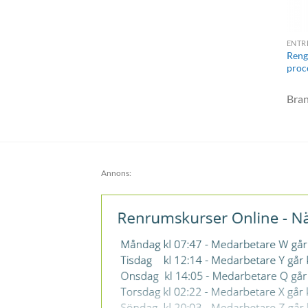
ENTR
Reng
proc
Bra
Annons: