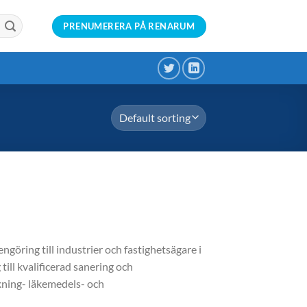
PRENUMERERA PÅ RENARUM
göring till industrier och fastighetsägare i
till kvalificerad sanering och
kning- läkemedels- och