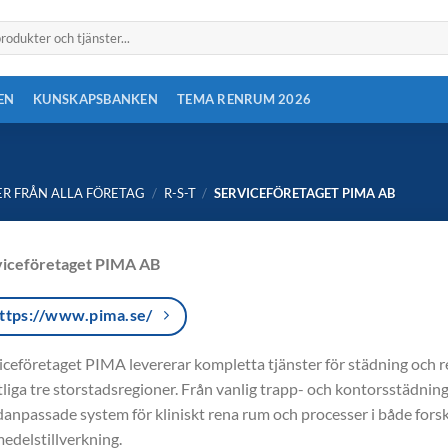
EN
KUNSKAPSBANKEN
TEMA RENRUM 2026
R FRÅN ALLA FÖRETAG
/
R-S-T
/
SERVICEFÖRETAGET PIMA AB
viceföretaget PIMA AB
ttps://www.pima.se/
iceföretaget PIMA levererar kompletta tjänster för städning och ren
liga tre storstadsregioner. Från vanlig trapp- och kontorsstädning 
anpassade system för kliniskt rena rum och processer i både fors
medelstillverkning.