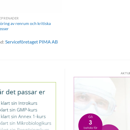
EPRENADER
öring av renrum och kritiska
esser
nd:
Serviceföretaget PIMA AB
AKTU