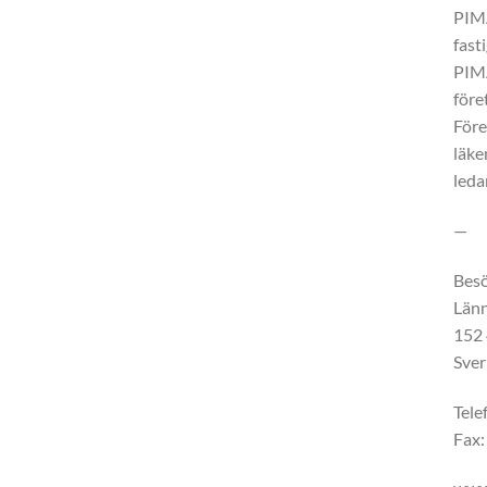
PIMA
fast
PIMA
före
Före
läke
leda
—
Besö
Län
152 
Sver
Tele
Fax: