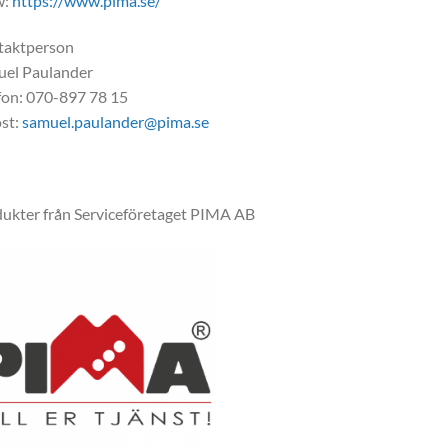
w:
https://www.pima.se/
taktperson
el Paulander
fon: 070-897 78 15
st:
samuel.paulander@pima.se
ukter från Serviceföretaget PIMA AB