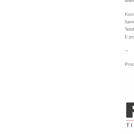
ww
Kon
Samu
Tele
E-po
—
Prod