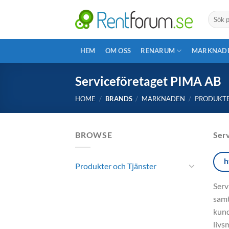
Skip
Search
to
for:
content
HEM
OM OSS
RENARUM
MARKNAD
Serviceföretaget PIMA AB
HOME
/
BRANDS
/
MARKNADEN
/
PRODUKTE
BROWSE
Ser
h
Produkter och Tjänster
Serv
samt
kund
livs