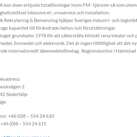
 kan även erbjuda totallösningar inom FM- tjänster så som utemil
ighetsskötsel inklusive el-, vvsservice och installation.
 Rekrytering & Bemanning hjälper Sveriges industri- och logistikf
tags kapacitet till förändrade behov och förutsättningar.
taget grundades 1978 för att säkerställa kliniskt rena lokaler och p
medel, livsmedel och elektronik. Det är ingen tillfällighet att det n
nde internationellt läkemedelsföretag. Regionskontor i Halmstad
ksadress:
nockvägen 2
42 Södertälje
ige
fon: +46 (0)8 – 554 24 610
 +46 (0)8 – 554 24 615