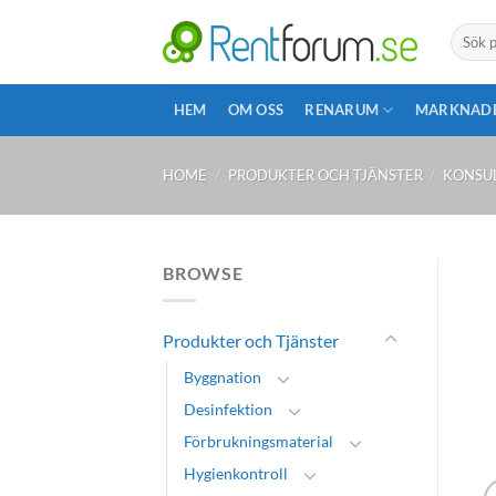
Skip
Search
to
for:
content
HEM
OM OSS
RENARUM
MARKNAD
HOME
/
PRODUKTER OCH TJÄNSTER
/
KONSU
BROWSE
Produkter och Tjänster
Byggnation
Desinfektion
Förbrukningsmaterial
Hygienkontroll