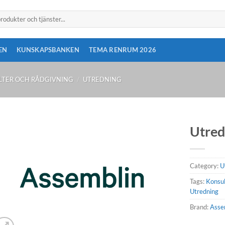
EN
KUNSKAPSBANKEN
TEMA RENRUM 2026
LTER OCH RÅDGIVNING
/
UTREDNING
Utred
Category:
U
Tags:
Konsul
Utredning
Brand:
Asse