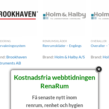
IDERING
RENRUMSKLÄDER
OVERALLER
rvakningssystem
Renrumskläder – Engångs
Overaller –
and:
Brookhaven
Brand:
Holm & Halby A/S
Brand:
Hol
struments AB
Kostnadsfria webbtidningen
RenaRum
Få senaste nytt inom
renrum, renhet och hygien