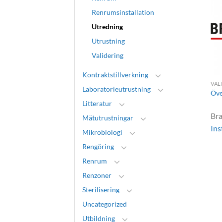
Renrumsinstallation
Utredning
Utrustning
Validering
Kontraktstillverkning
R
INREDNING
SYSTEM
VAL
Laboratorieutrustning
Viima® Renrum – intelligent
Förvaring
Öve
rengøring
Litteratur
S
Brand:
Holm & Halby A/S
Br
Mätutrustningar
Brand:
Textilia
In
Mikrobiologi
Rengöring
Renrum
Renzoner
Sterilisering
Uncategorized
Utbildning