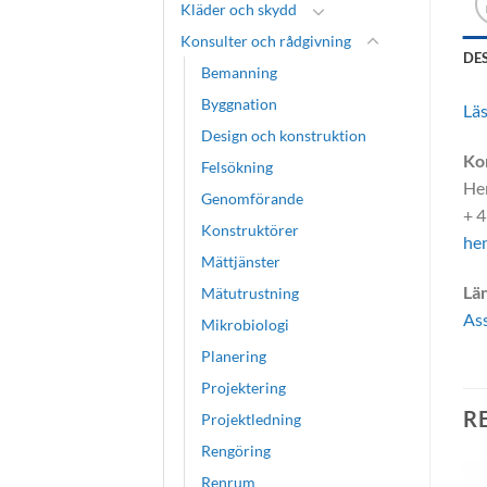
Kläder och skydd
Konsulter och rådgivning
DE
Bemanning
Byggnation
Läs
Design och konstruktion
Ko
Felsökning
He
Genomförande
+ 4
Konstruktörer
hen
Mättjänster
Län
Mätutrustning
Ass
Mikrobiologi
Planering
Projektering
R
Projektledning
Rengöring
Renrum