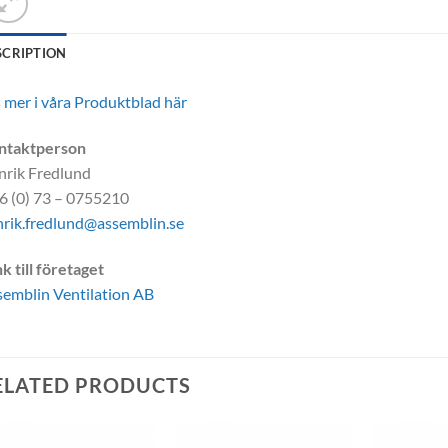
SCRIPTION
 mer i våra Produktblad här
ntaktperson
nrik Fredlund
6 (0) 73 – 0755210
rik.fredlund@assemblin.se
k till företaget
emblin Ventilation AB
ELATED PRODUCTS