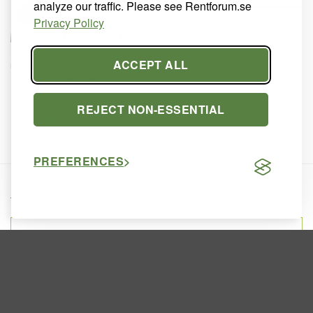
analyze our traffic. Please see Rentforum.se
Privacy Policy
MÄTTJÄNSTER
Kontroll av lufthastighet
Brand:
CRC Clean Room
ACCEPT ALL
MÄTTJÄNSTER
Kontroll av LAF-bänkar och
Control AB
Isolatorer
REJECT NON-ESSENTIAL
Brand:
MY AIR AB
PREFERENCES
Annons: