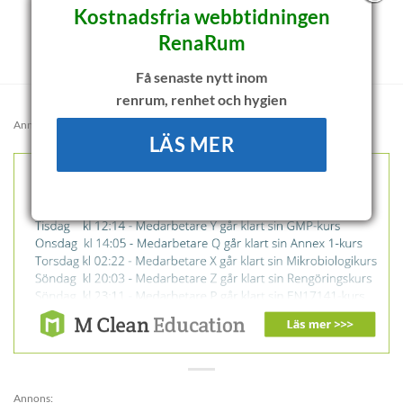
Kostnadsfria webbtidningen
RenaRum
Få senaste nytt inom
renrum, renhet och hygien
Annons:
LÄS MER
Annons: