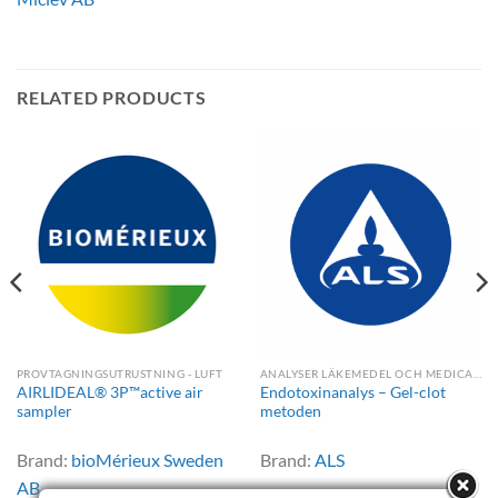
RELATED PRODUCTS
PROVTAGNINGSUTRUSTNING - LUFT
ANALYSER LÄKEMEDEL OCH MEDICAL DEVICE
AIRLIDEAL® 3P™active air
Endotoxinanalys – Gel-clot
sampler
metoden
Brand:
bioMérieux Sweden
Brand:
ALS
AB