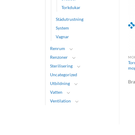
Torkdukar
Städutrustning
MOPPAR
System
Stativ
Vagnar
Brand:
Vileda
Renrum
Professional
Renzoner
TORKDUKAR
MO
Tor
Torkdukar – engångs
Sterilisering
mo
Uncategorized
Brand:
Holm & Halby A/S
Br
Utbildning
Vatten
Ventilation