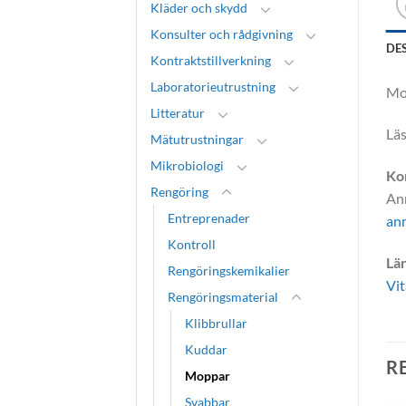
Kläder och skydd
Konsulter och rådgivning
DE
Kontraktstillverkning
Laboratorieutrustning
Mo
Litteratur
Lä
Mätutrustningar
Mikrobiologi
Ko
Rengöring
An
Entreprenader
ann
Kontroll
Län
Rengöringskemikalier
Vit
Rengöringsmaterial
Klibbrullar
Kuddar
R
Moppar
Svabbar