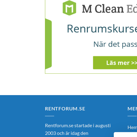
RENTFORUM.SE
ME
Rentforum.se startade i augusti
He
2003 och är idag den