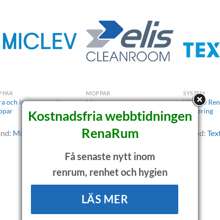
PPAR
MOPPAR
SYSTEM
ra och impregnerade
Viima® Renr
Moppar
ppar
rengøring
Kostnadsfria webbtidningen
Brand:
Elis Textil Service
RenaRum
and:
Miclev AB
Brand:
Text
AB
Få senaste nytt inom
renrum, renhet och hygien
LÄS MER