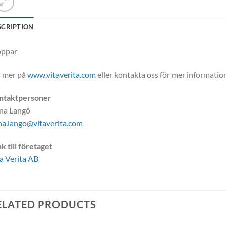
SCRIPTION
ppar
s mer på
www.vitaverita.com
eller kontakta oss för mer informatio
ntaktpersoner
na Langö
a.lango@vitaverita.com
k till företaget
a Verita AB
ELATED PRODUCTS