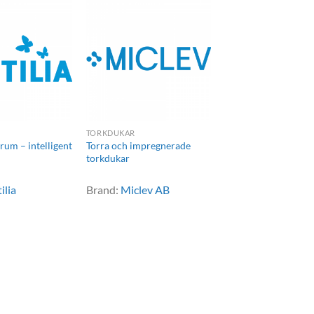
TORKDUKAR
um – intelligent
Torra och impregnerade
torkdukar
ilia
Brand:
Miclev AB