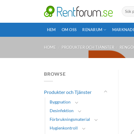
Skip
Search
to
for:
content
HEM
OM OSS
RENARUM
MARKNAD
HOME
/
PRODUKTER OCH TJÄNSTER
/
RENGÖ
BROWSE
Produkter och Tjänster
Byggnation
Desinfektion
Förbrukningsmaterial
Hygienkontroll