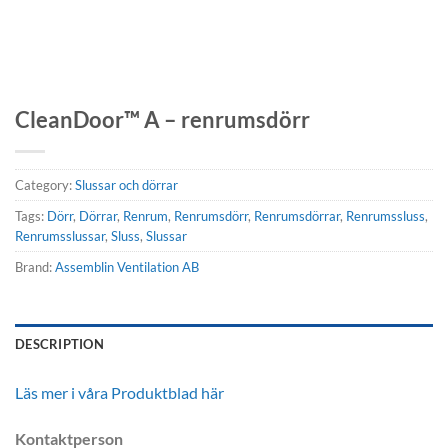
CleanDoor™ A – renrumsdörr
Category:
Slussar och dörrar
Tags:
Dörr
,
Dörrar
,
Renrum
,
Renrumsdörr
,
Renrumsdörrar
,
Renrumssluss
,
Renrumsslussar
,
Sluss
,
Slussar
Brand:
Assemblin Ventilation AB
DESCRIPTION
Läs mer i våra Produktblad här
Kontaktperson