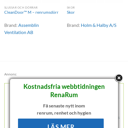
SLUSSAR OCH DÖRRAR
SKOR
CleanDoor™ M – renrumsdörr
Skor
Brand:
Assemblin
Brand:
Holm & Halby A/S
Ventilation AB
Annons:
Kostnadsfria webbtidningen
RenaRum
Få senaste nytt inom
renrum, renhet och hygien
LÄS MER