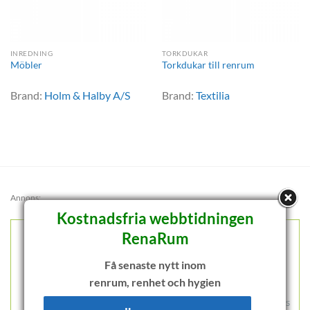
INREDNING
TORKDUKAR
Möbler
Torkdukar till renrum
Brand:
Holm & Halby A/S
Brand:
Textilia
Annons:
Kostnadsfria webbtidningen
RenaRum
Få senaste nytt inom
renrum, renhet och hygien