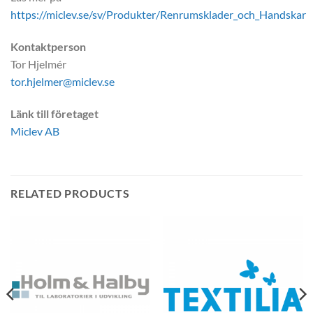
https://miclev.se/sv/Produkter/Renrumsklader_och_Handskar
Kontaktperson
Tor Hjelmér
tor.hjelmer@miclev.se
Länk till företaget
Miclev AB
RELATED PRODUCTS