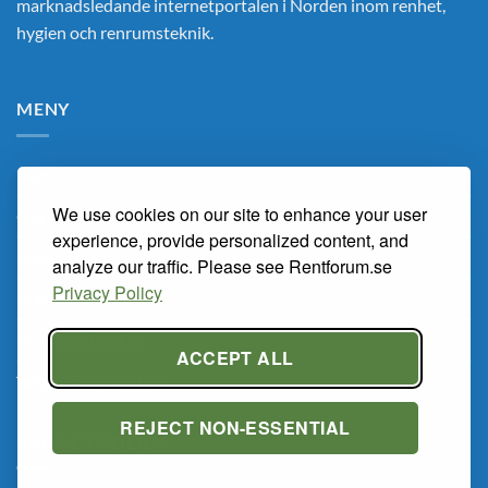
marknadsledande internetportalen i Norden inom renhet,
hygien och renrumsteknik.
MENY
Hem
We use cookies on our site to enhance your user
Om Oss
experience, provide personalized content, and
Renarum
analyze our traffic. Please see Rentforum.se
Privacy Policy
Marknaden
Kunskapsbanken
ACCEPT ALL
Tema Renrum 2026
REJECT NON-ESSENTIAL
PRIVACY POLICY