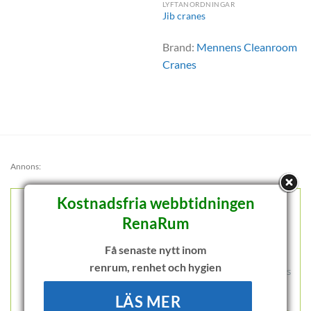
LYFTANORDNINGAR
Jib cranes
Brand:
Mennens Cleanroom
Cranes
Annons:
Kostnadsfria webbtidningen
RenaRum
Få senaste nytt inom
renrum, renhet och hygien
LÄS MER