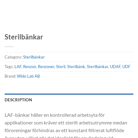
Sterilbänkar
Category:
Sterilbänkar
Tags:
LAF
,
Renzon
,
Renzoner
,
Steril
,
Sterilbänk
,
Sterilbänkar
,
UDAF
,
UDF
Brand:
Wido Lab AB
DESCRIPTION
LAF-bänkar håller en kontrollerad arbetsyta för
applikationer som kräver ett sterilt arbetsutrymme medan
föroreningar förhindras av ett konstant filtrerat luftflöde
över ytan, vilket gör det idealiskt för användning vid