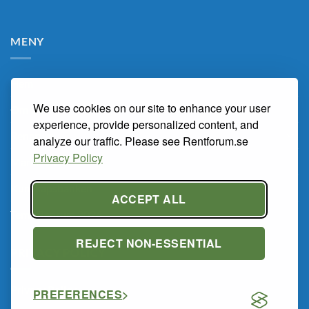
MENY
Hem
We use cookies on our site to enhance your user
Om Oss
experience, provide personalized content, and
Renarum
analyze our traffic. Please see Rentforum.se
Privacy Policy
Marknaden
Kunskapsbanken
ACCEPT ALL
Tema Renrum 2026
REJECT NON-ESSENTIAL
PRIVACY POLICY
Privacy Policy
PREFERENCES