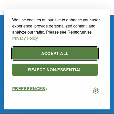
We use cookies on our site to enhance your user
experience, provide personalized content, and
RENTFORUM.SE
analyze our traffic. Please see Rentforum.se
Privacy Policy
Rentforum.se startade i augusti 2003 och är idag den
marknadsledande internetportalen i Norden inom renhet,
hygien och renrumsteknik.
ACCEPT ALL
REJECT NON-ESSENTIAL
MENY
Hem
PREFERENCES
Om Oss
Renarum